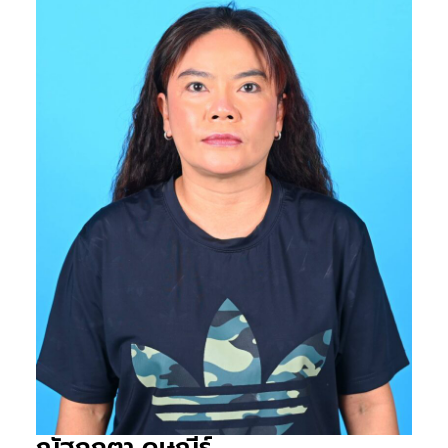
ณัฐกฤตา ดุษณีร์