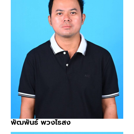
พัฒพันธ์ พวงไธสง