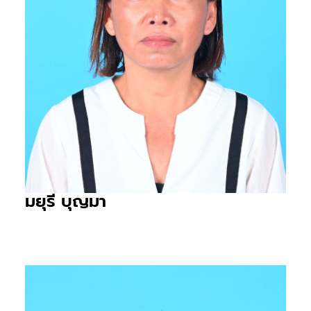
มยุรี บุญมา