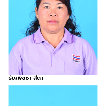
ธัญพิชชา สีดา