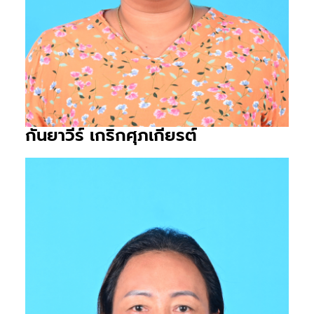
กันยาวีร์ เกริกศุภเกียรต์