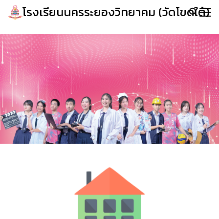
โรงเรียนนครระยองวิทยาคม (วัดโขดใต้)