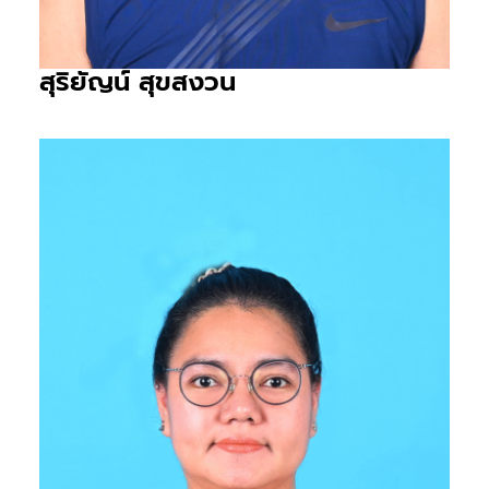
สุริยัญน์ สุขสงวน